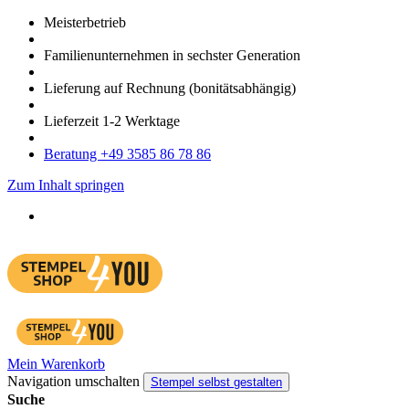
Meister­betrieb
Familien­unter­nehmen in sechster Gene­ration
Lieferung auf Rech­nung
(bonitätsabhängig)
Liefer­zeit
1-2
Werk­tage
Bera­tung +49 3585 86 78 86
Zum Inhalt springen
Mein Warenkorb
Navigation umschalten
Stempel selbst gestalten
Suche