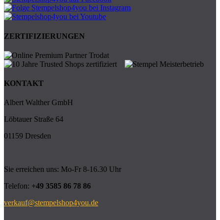
ZERTIFIZIERUNGEN
KONTAKT
Albert Walther GmbH
Löbtauer Straße 64
01159 Dresden
Sie erreichen uns: Mo-Fr 8-16.30 Uhr
Telefon:
+49 3585 86 78 86
verkauf@stempelshop4you.de