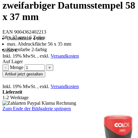
zweifarbiger Datumsstempel 58
x 37 mm
EAN 9004362402213
58 x 37 mm | 6 Zeilen
Datumshöhe 4 mm
max. Abdruckfläche 56 x 35 mm
Kissenfarbe 2-farbig
69,00 €
Inkl. 19% MwSt.
,
exkl.
Versandkosten
Auf Lager
Menge
-
+
Artikel jetzt gestalten
Inkl. 19% MwSt.
,
exkl.
Versandkosten
Lieferzeit
1-2 Werktage
Zum Ende der Bildgalerie springen