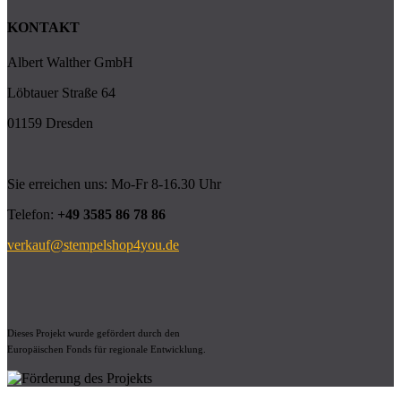
KONTAKT
Albert Walther GmbH
Löbtauer Straße 64
01159 Dresden
Sie erreichen uns: Mo-Fr 8-16.30 Uhr
Telefon:
+49 3585 86 78 86
verkauf@stempelshop4you.de
Dieses Projekt wurde gefördert durch den
Europäischen Fonds für regionale Entwicklung.