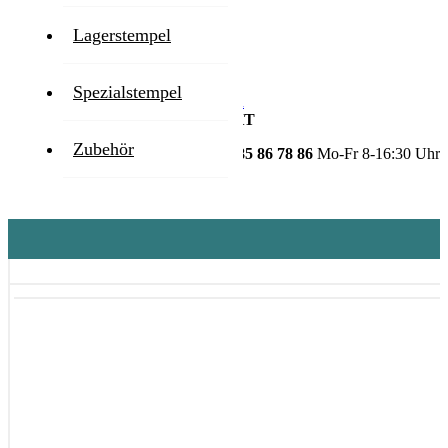
1-2 Werktage
Lagerstempel
Zum Ende der Bildgalerie springen
Spezialstempel
Zum Anfang der Bildgalerie springen
GESTALTEN SIE IHR PRODUKT
Zubehör
HOTLINE
+49 3585 86 78 86
Mo-Fr 8-16:30 Uhr
Stempel
Gravur | Druck