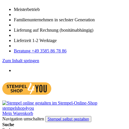
Meister­betrieb
Familien­unter­nehmen in sechster Gene­ration
Lieferung auf Rech­nung
(bonitätsabhängig)
Liefer­zeit
1-2
Werk­tage
Bera­tung +49 3585 86 78 86
Zum Inhalt springen
Mein Warenkorb
Navigation umschalten
Stempel selbst gestalten
Suche