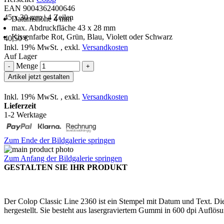
EAN 9004362400646
45 x 30 mm | 4 Zeilen
Datumshöhe 4 mm
max. Abdruckfläche 43 x 28 mm
Kissenfarbe Rot, Grün, Blau, Violett oder Schwarz
40,50 €
Inkl. 19% MwSt.
,
exkl.
Versandkosten
Auf Lager
Menge
-
+
Artikel jetzt gestalten
Inkl. 19% MwSt.
,
exkl.
Versandkosten
Lieferzeit
1-2 Werktage
Zum Ende der Bildgalerie springen
Zum Anfang der Bildgalerie springen
GESTALTEN SIE IHR PRODUKT
Der Colop Classic Line 2360 ist ein Stempel mit Datum und Text. Di
hergestellt. Sie besteht aus lasergraviertem Gummi in 600 dpi Auflö