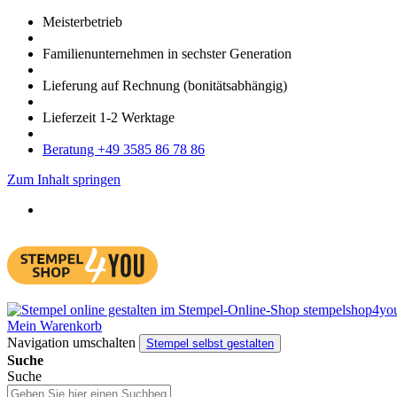
Meister­betrieb
Familien­unter­nehmen in sechster Gene­ration
Lieferung auf Rech­nung
(bonitätsabhängig)
Liefer­zeit
1-2
Werk­tage
Bera­tung +49 3585 86 78 86
Zum Inhalt springen
Mein Warenkorb
Navigation umschalten
Stempel selbst gestalten
Suche
Suche