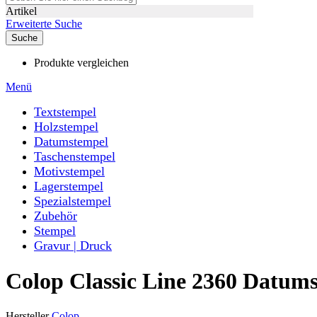
Artikel
Erweiterte Suche
Suche
Produkte vergleichen
Menü
Textstempel
Holzstempel
Datumstempel
Taschenstempel
Motivstempel
Lagerstempel
Spezialstempel
Zubehör
Stempel
Gravur | Druck
Colop Classic Line 2360 Datu
Hersteller
Colop