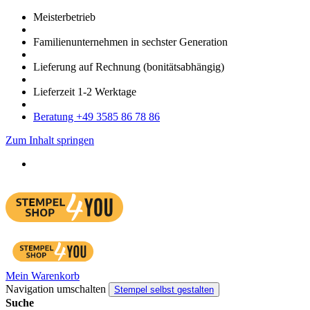
Meister­betrieb
Familien­unter­nehmen in sechster Gene­ration
Lieferung auf Rech­nung
(bonitätsabhängig)
Liefer­zeit
1-2
Werk­tage
Bera­tung +49 3585 86 78 86
Zum Inhalt springen
Mein Warenkorb
Navigation umschalten
Stempel selbst gestalten
Suche