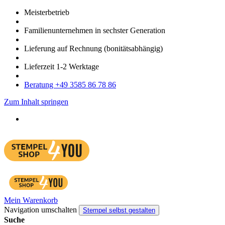
Meister­betrieb
Familien­unter­nehmen in sechster Gene­ration
Lieferung auf Rech­nung
(bonitätsabhängig)
Liefer­zeit
1-2
Werk­tage
Bera­tung +49 3585 86 78 86
Zum Inhalt springen
Mein Warenkorb
Navigation umschalten
Stempel selbst gestalten
Suche