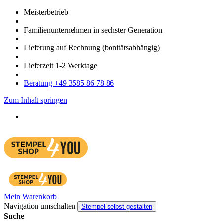
Meister­betrieb
Familien­unter­nehmen in sechster Gene­ration
Lieferung auf Rech­nung
(bonitätsabhängig)
Liefer­zeit
1-2
Werk­tage
Bera­tung +49 3585 86 78 86
Zum Inhalt springen
Mein Warenkorb
Navigation umschalten
Stempel selbst gestalten
Suche