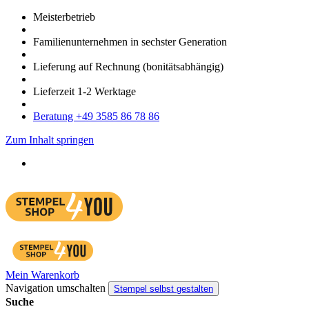
Meister­betrieb
Familien­unter­nehmen in sechster Gene­ration
Lieferung auf Rech­nung
(bonitätsabhängig)
Liefer­zeit
1-2
Werk­tage
Bera­tung +49 3585 86 78 86
Zum Inhalt springen
Mein Warenkorb
Navigation umschalten
Stempel selbst gestalten
Suche