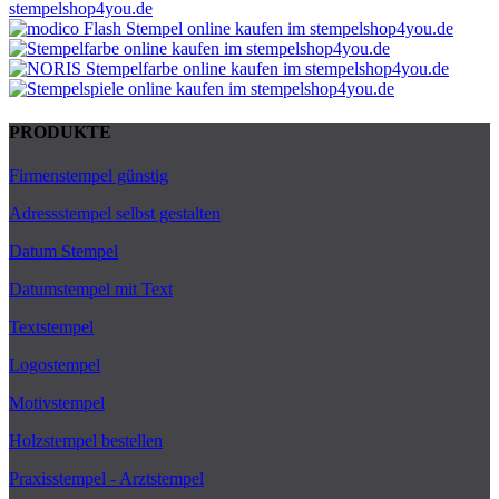
PRODUKTE
Firmenstempel günstig
Adressstempel selbst gestalten
Datum Stempel
Datumstempel mit Text
Textstempel
Logostempel
Motivstempel
Holzstempel bestellen
Praxisstempel - Arztstempel