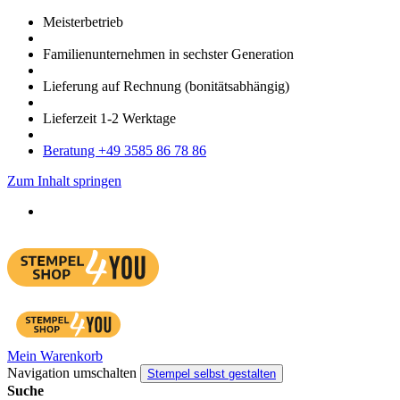
Meister­betrieb
Familien­unter­nehmen in sechster Gene­ration
Lieferung auf Rech­nung
(bonitätsabhängig)
Liefer­zeit
1-2
Werk­tage
Bera­tung +49 3585 86 78 86
Zum Inhalt springen
Mein Warenkorb
Navigation umschalten
Stempel selbst gestalten
Suche