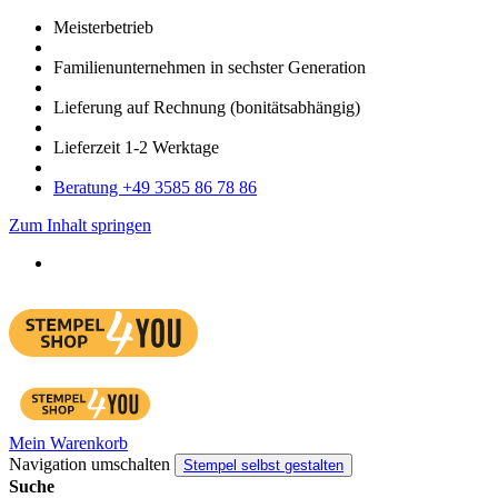
Meister­betrieb
Familien­unter­nehmen in sechster Gene­ration
Lieferung auf Rech­nung
(bonitätsabhängig)
Liefer­zeit
1-2
Werk­tage
Bera­tung +49 3585 86 78 86
Zum Inhalt springen
Mein Warenkorb
Navigation umschalten
Stempel selbst gestalten
Suche