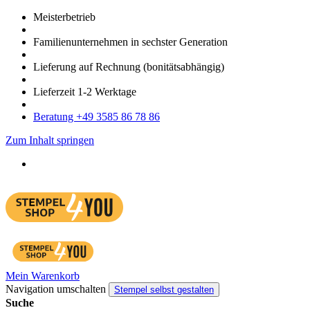
Meister­betrieb
Familien­unter­nehmen in sechster Gene­ration
Lieferung auf Rech­nung
(bonitätsabhängig)
Liefer­zeit
1-2
Werk­tage
Bera­tung +49 3585 86 78 86
Zum Inhalt springen
Mein Warenkorb
Navigation umschalten
Stempel selbst gestalten
Suche