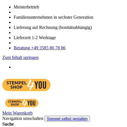
Meister­betrieb
Familien­unter­nehmen in sechster Gene­ration
Lieferung auf Rech­nung
(bonitätsabhängig)
Liefer­zeit
1-2
Werk­tage
Bera­tung +49 3585 86 78 86
Zum Inhalt springen
Mein Warenkorb
Navigation umschalten
Stempel selbst gestalten
Suche