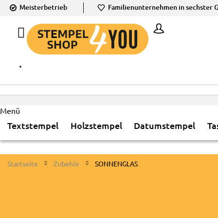
Meister­betrieb
Familien­unter­nehmen in sechster G
ZUM
INHALT
SPRINGEN
Menü
Textstempel
Holzstempel
Datumstempel
Ta
Startseite
Zubehör
SONNENGLAS