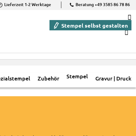
Liefer­zeit
1-2
Werk­tage
Bera­tung +49 3585 86 78 86
M
Stempel selbst gestalten
S
Stempel
zialstempel
Zubehör
Gravur | Druck