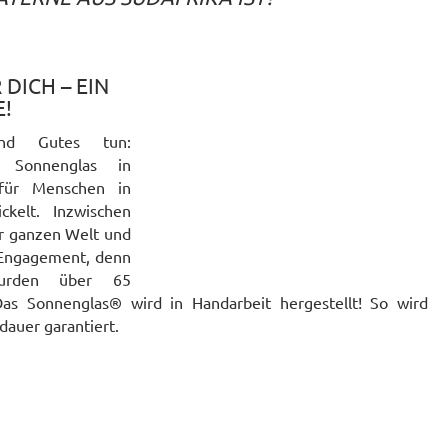
 DICH – EIN
E!
und Gutes tun:
s Sonnenglas in
e für Menschen in
ckelt. Inzwischen
er ganzen Welt und
s Engagement, denn
urden über 65
Das Sonnenglas® wird in Handarbeit hergestellt! So wird
dauer garantiert.