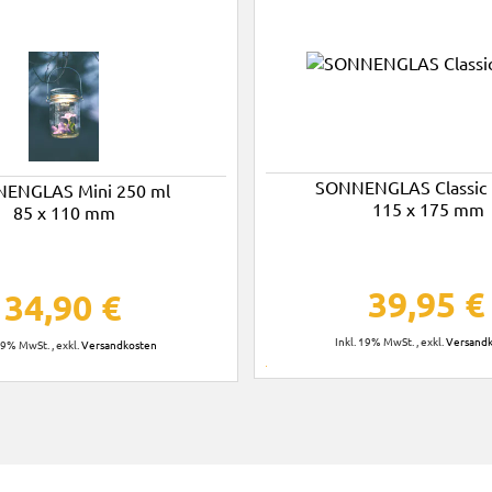
SONNENGLAS Classic 1
ENGLAS Mini 250 ml
115 x 175 mm
85 x 110 mm
39,95 €
34,90 €
Inkl. 19% MwSt.
,
exkl.
Versand
 19% MwSt.
,
exkl.
Versandkosten
In den
Warenkorb