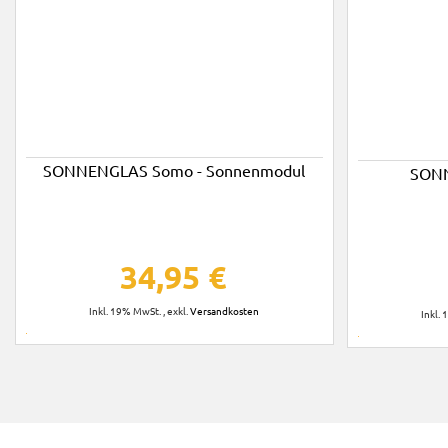
SONNENGLAS Somo - Sonnenmodul
SONN
34,95 €
Inkl. 19% MwSt.
,
exkl.
Versandkosten
Inkl.
In den
In den
arenkorb
Warenkorb