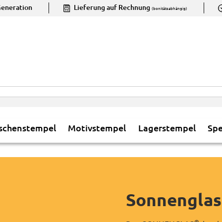
ene­ration
Lieferung auf Rech­nung
(bonitätsabhängig)
schenstempel
Motivstempel
Lagerstempel
Spe
Sonnenglas
®