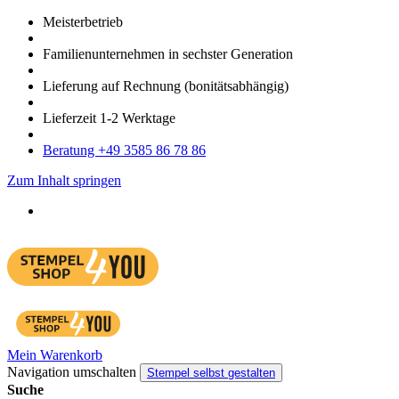
Meister­betrieb
Familien­unter­nehmen in sechster Gene­ration
Lieferung auf Rech­nung
(bonitätsabhängig)
Liefer­zeit
1-2
Werk­tage
Bera­tung +49 3585 86 78 86
Zum Inhalt springen
Mein Warenkorb
Navigation umschalten
Stempel selbst gestalten
Suche