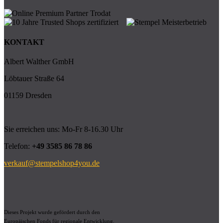
KONTAKT
Albert Walther GmbH
Löbtauer Straße 64
01159 Dresden
Sie erreichen uns: Mo-Fr 8-16.30 Uhr
Telefon:
+49 3585 86 78 86
verkauf@stempelshop4you.de
Dieses Projekt wurde gefördert durch den
Europäischen Fonds für regionale Entwicklung.