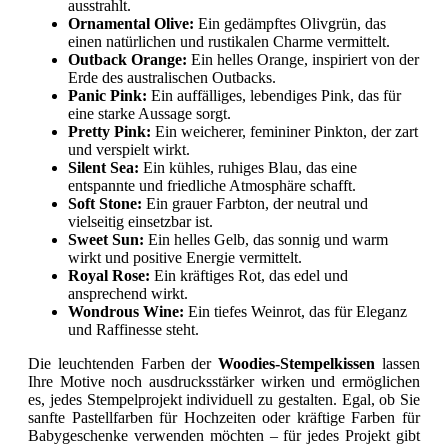
ausstrahlt.
Ornamental Olive:
Ein gedämpftes Olivgrün, das
einen natürlichen und rustikalen Charme vermittelt.
Outback Orange:
Ein helles Orange, inspiriert von der
Erde des australischen Outbacks.
Panic Pink:
Ein auffälliges, lebendiges Pink, das für
eine starke Aussage sorgt.
Pretty Pink:
Ein weicherer, femininer Pinkton, der zart
und verspielt wirkt.
Silent Sea:
Ein kühles, ruhiges Blau, das eine
entspannte und friedliche Atmosphäre schafft.
Soft Stone:
Ein grauer Farbton, der neutral und
vielseitig einsetzbar ist.
Sweet Sun:
Ein helles Gelb, das sonnig und warm
wirkt und positive Energie vermittelt.
Royal Rose:
Ein kräftiges Rot, das edel und
ansprechend wirkt.
Wondrous Wine:
Ein tiefes Weinrot, das für Eleganz
und Raffinesse steht.
Die leuchtenden Farben der
Woodies-Stempelkissen
lassen
Ihre Motive noch ausdrucksstärker wirken und ermöglichen
es, jedes Stempelprojekt individuell zu gestalten. Egal, ob Sie
sanfte Pastellfarben für Hochzeiten oder kräftige Farben für
Babygeschenke verwenden möchten – für jedes Projekt gibt