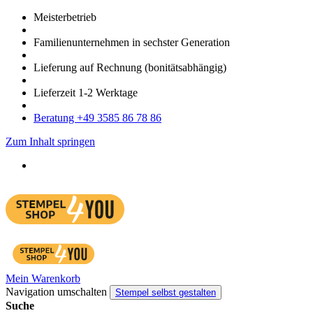
Meister­betrieb
Familien­unter­nehmen in sechster Gene­ration
Lieferung auf Rech­nung
(bonitätsabhängig)
Liefer­zeit
1-2
Werk­tage
Bera­tung +49 3585 86 78 86
Zum Inhalt springen
Mein Warenkorb
Navigation umschalten
Stempel selbst gestalten
Suche