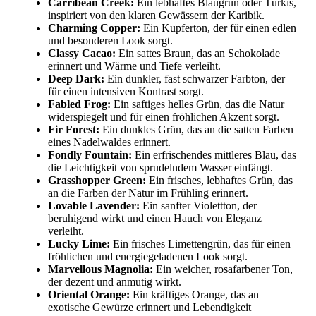
Carribean Creek:
Ein lebhaftes Blaugrün oder Türkis,
inspiriert von den klaren Gewässern der Karibik.
Charming Copper:
Ein Kupferton, der für einen edlen
und besonderen Look sorgt.
Classy Cacao:
Ein sattes Braun, das an Schokolade
erinnert und Wärme und Tiefe verleiht.
Deep Dark:
Ein dunkler, fast schwarzer Farbton, der
für einen intensiven Kontrast sorgt.
Fabled Frog:
Ein saftiges helles Grün, das die Natur
widerspiegelt und für einen fröhlichen Akzent sorgt.
Fir Forest:
Ein dunkles Grün, das an die satten Farben
eines Nadelwaldes erinnert.
Fondly Fountain:
Ein erfrischendes mittleres Blau, das
die Leichtigkeit von sprudelndem Wasser einfängt.
Grasshopper Green:
Ein frisches, lebhaftes Grün, das
an die Farben der Natur im Frühling erinnert.
Lovable Lavender:
Ein sanfter Violettton, der
beruhigend wirkt und einen Hauch von Eleganz
verleiht.
Lucky Lime:
Ein frisches Limettengrün, das für einen
fröhlichen und energiegeladenen Look sorgt.
Marvellous Magnolia:
Ein weicher, rosafarbener Ton,
der dezent und anmutig wirkt.
Oriental Orange:
Ein kräftiges Orange, das an
exotische Gewürze erinnert und Lebendigkeit