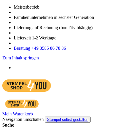
Meister­betrieb
Familien­unter­nehmen in sechster Gene­ration
Lieferung auf Rech­nung
(bonitätsabhängig)
Liefer­zeit
1-2
Werk­tage
Bera­tung +49 3585 86 78 86
Zum Inhalt springen
Mein Warenkorb
Navigation umschalten
Stempel selbst gestalten
Suche