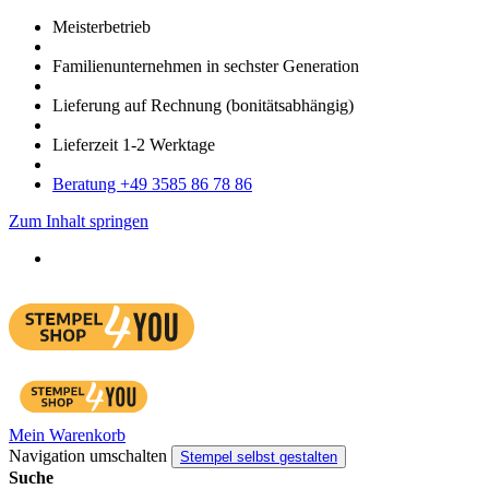
Meister­betrieb
Familien­unter­nehmen in sechster Gene­ration
Lieferung auf Rech­nung
(bonitätsabhängig)
Liefer­zeit
1-2
Werk­tage
Bera­tung +49 3585 86 78 86
Zum Inhalt springen
Mein Warenkorb
Navigation umschalten
Stempel selbst gestalten
Suche