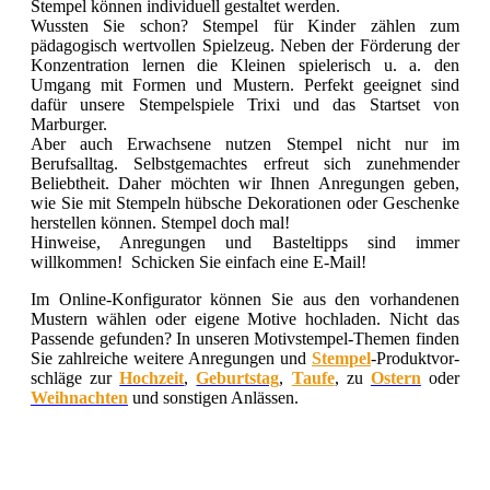
Stempel können individuell gestaltet werden.
Wussten Sie schon? Stempel für Kinder zählen zum
pädagogisch wertvollen Spielzeug. Neben der Förderung der
Konzentration lernen die Kleinen spielerisch u. a. den
Umgang mit Formen und Mustern. Perfekt geeignet sind
dafür unsere Stempelspiele Trixi und das Startset von
Marburger.
Aber auch Erwachsene nutzen Stempel nicht nur im
Berufsalltag. Selbstgemachtes erfreut sich zunehmender
Beliebtheit. Daher möchten wir Ihnen Anregungen geben,
wie Sie mit Stempeln hübsche Dekorationen oder Geschenke
herstellen können. Stempel doch mal!
Hinweise, Anregungen und Basteltipps sind immer
willkommen! Schicken Sie einfach eine E-Mail!
Im Online-Konfigurator können Sie aus den vorhandenen
Mustern wählen oder eigene Motive hochladen. Nicht das
Passende gefunden? In unseren Motivstempel-Themen finden
Sie zahlreiche weitere Anregungen und
Stempel
-Pro­dukt­vor­
schlä­ge zur
Hochzeit
,
Geburtstag
,
Taufe
, zu
Ostern
oder
Weihnachten
und sonstigen Anlässen.