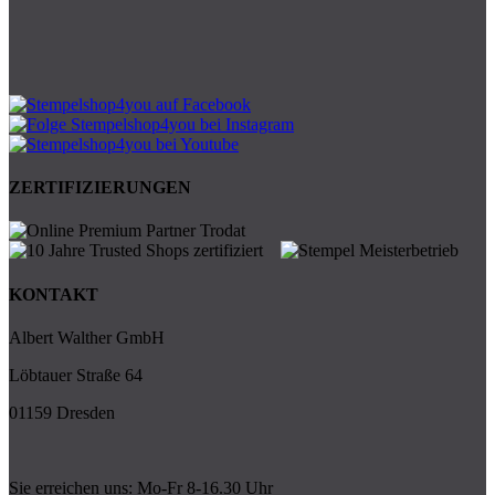
ZERTIFIZIERUNGEN
KONTAKT
Albert Walther GmbH
Löbtauer Straße 64
01159 Dresden
Sie erreichen uns: Mo-Fr 8-16.30 Uhr