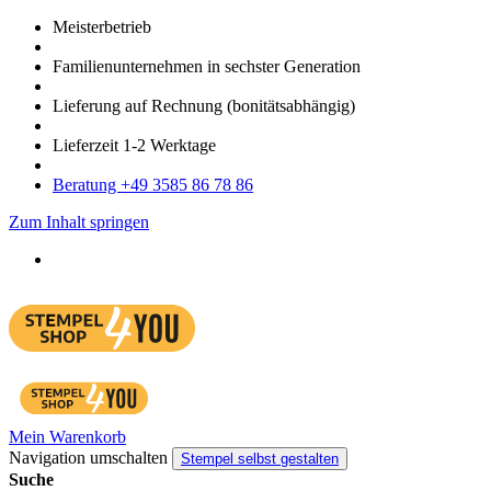
Meister­betrieb
Familien­unter­nehmen in sechster Gene­ration
Lieferung auf Rech­nung
(bonitätsabhängig)
Liefer­zeit
1-2
Werk­tage
Bera­tung +49 3585 86 78 86
Zum Inhalt springen
Mein Warenkorb
Navigation umschalten
Stempel selbst gestalten
Suche