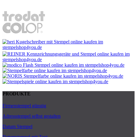
PRODUKTE
Firmenstempel günstig
Adressstempel selbst gestalten
Datum Stempel
Datumstempel mit Text