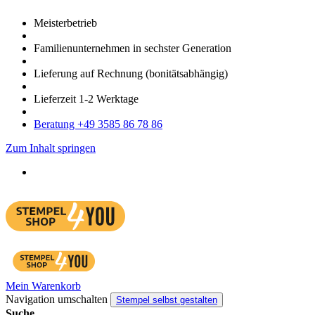
Meister­betrieb
Familien­unter­nehmen in sechster Gene­ration
Lieferung auf Rech­nung
(bonitätsabhängig)
Liefer­zeit
1-2
Werk­tage
Bera­tung +49 3585 86 78 86
Zum Inhalt springen
Mein Warenkorb
Navigation umschalten
Stempel selbst gestalten
Suche