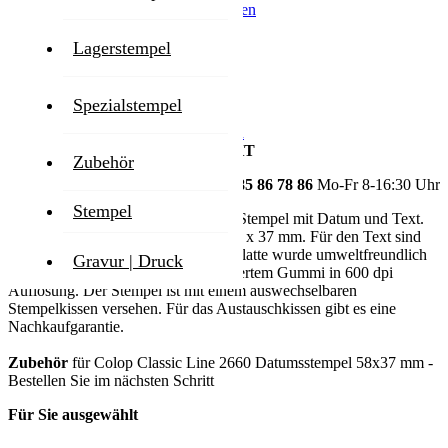
Inkl. 19% MwSt.
,
exkl.
Versandkosten
Lieferzeit
1-2 Werktage
Lagerstempel
Zum Ende der Bildgalerie springen
Spezialstempel
Zum Anfang der Bildgalerie springen
GESTALTEN SIE IHR PRODUKT
Zubehör
HOTLINE
+49 3585 86 78 86
Mo-Fr 8-16:30 Uhr
Stempel
Der Colop Classic Line 2660 ist ein Stempel mit Datum und Text.
Die Textplatte hat eine Größe von 58 x 37 mm. Für den Text sind
max. 6 Zeilen vorgesehen. Die Textplatte wurde umweltfreundlich
Gravur | Druck
hergestellt. Sie besteht aus lasergraviertem Gummi in 600 dpi
Auflösung. Der Stempel ist mit einem auswechselbaren
Stempelkissen versehen. Für das Austauschkissen gibt es eine
Nachkaufgarantie.
Zubehör
für Colop Classic Line 2660 Datumsstempel 58x37 mm -
Bestellen Sie im nächsten Schritt
Für Sie ausgewählt