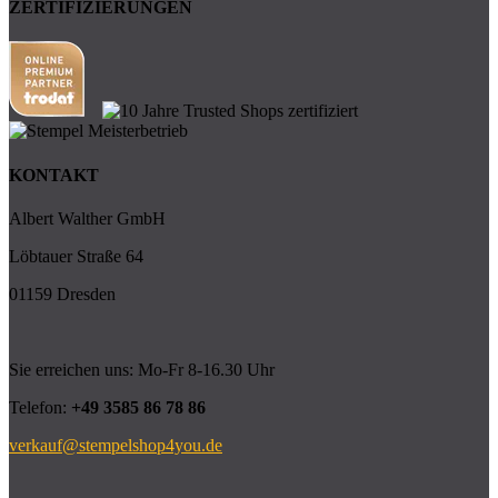
ZERTIFIZIERUNGEN
KONTAKT
Albert Walther GmbH
Löbtauer Straße 64
01159 Dresden
Sie erreichen uns: Mo-Fr 8-16.30 Uhr
Telefon:
+49 3585 86 78 86
verkauf@stempelshop4you.de