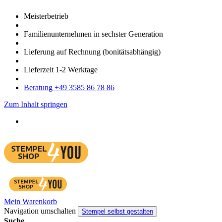
Meister­betrieb
Familien­unter­nehmen in sechster Gene­ration
Lieferung auf Rech­nung
(bonitätsabhängig)
Liefer­zeit
1-2
Werk­tage
Bera­tung +49 3585 86 78 86
Zum Inhalt springen
Mein Warenkorb
Navigation umschalten
Stempel selbst gestalten
Suche