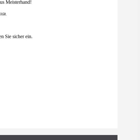
ität.