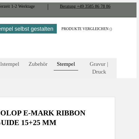
er­zeit
1-2
Werk­tage
Bera­tung +49 3585 86 78 86
empel selbst gestalten
PRODUKTE VERGLEICHEN
lstempel
Zubehör
Stempel
Gravur |
Druck
OLOP E-MARK RIBBON
UIDE 15+25 MM