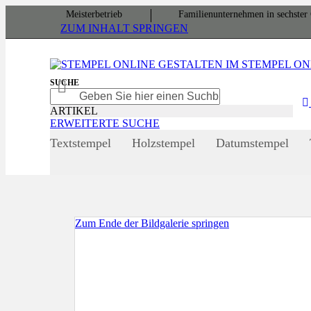
Meister­betrieb
Familien­unter­nehmen in sechster 
ZUM INHALT SPRINGEN
SUCHE
SUCHE
SUCHE
ARTIKEL
ERWEITERTE SUCHE
Textstempel
Holzstempel
Datumstempel
Zum Ende der Bildgalerie springen