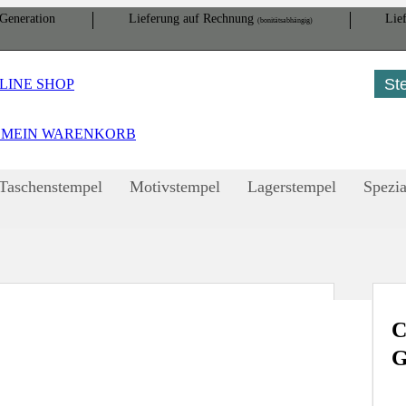
Gene­ration
Lieferung auf Rech­nung
Lief
(bonitätsabhängig)
St
MEIN WARENKORB
Taschenstempel
Motivstempel
Lagerstempel
Spezia
C
G