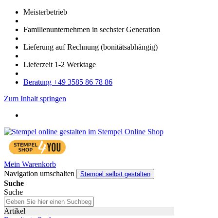
Meister­betrieb
Familien­unter­nehmen in sechster Gene­ration
Lieferung auf Rech­nung
(bonitätsabhängig)
Liefer­zeit
1-2
Werk­tage
Bera­tung +49 3585 86 78 86
Zum Inhalt springen
Mein Warenkorb
Navigation umschalten
Stempel selbst gestalten
Suche
Suche
Artikel