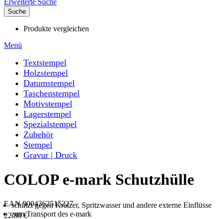
Erweiterte Suche
Suche
Produkte vergleichen
Menü
Textstempel
Holzstempel
Datumstempel
Taschenstempel
Motivstempel
Lagerstempel
Spezialstempel
Zubehör
Stempel
Gravur | Druck
COLOP e-mark Schutzhülle
EAN 9004362515227
schützt gegen Kratzer, Spritzwasser und andere externe Einflüsse
zum Transport des e-mark
22,80 €