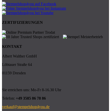
ZERTIFIZIERUNGEN
KONTAKT
Albert Walther GmbH
Löbtauer Straße 64
01159 Dresden
Sie erreichen uns: Mo-Fr 8-16.30 Uhr
Telefon:
+49 3585 86 78 86
verkauf@stempelshop4you.de