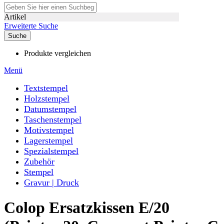
Artikel
Erweiterte Suche
Suche
Produkte vergleichen
Menü
Textstempel
Holzstempel
Datumstempel
Taschenstempel
Motivstempel
Lagerstempel
Spezialstempel
Zubehör
Stempel
Gravur | Druck
Colop Ersatzkissen E/20