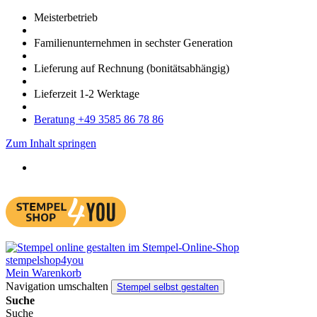
Meister­betrieb
Familien­unter­nehmen in sechster Gene­ration
Lieferung auf Rech­nung
(bonitätsabhängig)
Liefer­zeit
1-2
Werk­tage
Bera­tung +49 3585 86 78 86
Zum Inhalt springen
Mein Warenkorb
Navigation umschalten
Stempel selbst gestalten
Suche
Suche