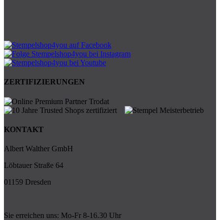
ZERTIFIZIERUNGEN
KONTAKT
Albert Walther GmbH
Löbtauer Straße 64
01159 Dresden
Sie erreichen uns: Mo-Fr 8-16.30 Uhr