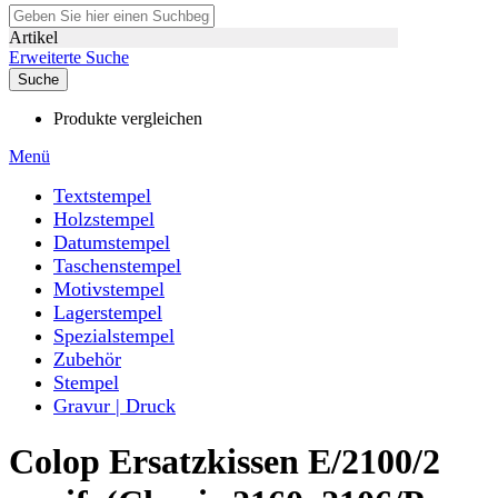
Artikel
Erweiterte Suche
Suche
Produkte vergleichen
Menü
Textstempel
Holzstempel
Datumstempel
Taschenstempel
Motivstempel
Lagerstempel
Spezialstempel
Zubehör
Stempel
Gravur | Druck
Colop Ersatzkissen E/2100/2