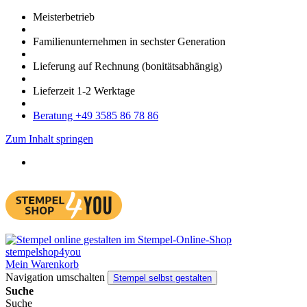
Meister­betrieb
Familien­unter­nehmen in sechster Gene­ration
Lieferung auf Rech­nung
(bonitätsabhängig)
Liefer­zeit
1-2
Werk­tage
Bera­tung +49 3585 86 78 86
Zum Inhalt springen
Mein Warenkorb
Navigation umschalten
Stempel selbst gestalten
Suche
Suche