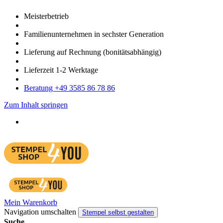
Meister­betrieb
Familien­unter­nehmen in sechster Gene­ration
Lieferung auf Rech­nung
(bonitätsabhängig)
Liefer­zeit
1-2
Werk­tage
Bera­tung +49 3585 86 78 86
Zum Inhalt springen
Mein Warenkorb
Navigation umschalten
Stempel selbst gestalten
Suche