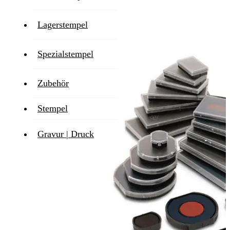
Lieferzeit
1-2 Werktage
Lagerstempel
Zum Ende der Bildgalerie springen
Spezialstempel
Zubehör
Stempel
Gravur | Druck