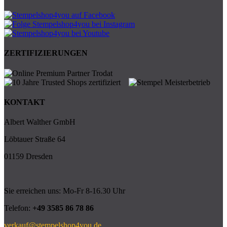
ZERTIFIZIERUNGEN
KONTAKT
Albert Walther GmbH
Löbtauer Straße 64
01159 Dresden
Sie erreichen uns: Mo-Fr 8-16.30 Uhr
Telefon:
+49 3585 86 78 86
verkauf@stempelshop4you.de