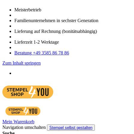
Meister­betrieb
Familien­unter­nehmen in sechster Gene­ration
Lieferung auf Rech­nung
(bonitätsabhängig)
Liefer­zeit
1-2
Werk­tage
Bera­tung +49 3585 86 78 86
Zum Inhalt springen
Mein Warenkorb
Navigation umschalten
Stempel selbst gestalten
Suche