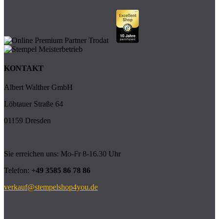
KONTAKT
Albert Walther GmbH
Löbtauer Straße 64
01159 Dresden
Sie erreichen uns: Mo-Fr 8-16.30 Uhr
Telefon:
+49 3585 86 78 86
verkauf@stempelshop4you.de