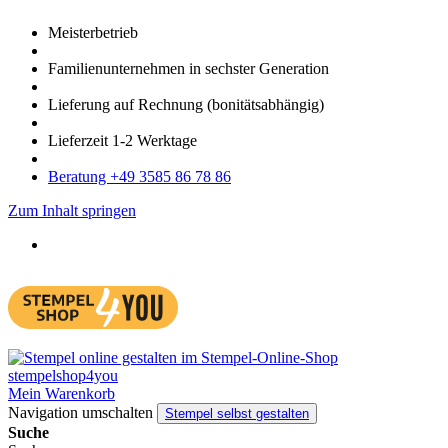
Meister­betrieb
Familien­unter­nehmen in sechster Gene­ration
Lieferung auf Rech­nung
(bonitätsabhängig)
Liefer­zeit
1-2
Werk­tage
Bera­tung +49 3585 86 78 86
Zum Inhalt springen
Mein Warenkorb
Navigation umschalten
Stempel selbst gestalten
Suche