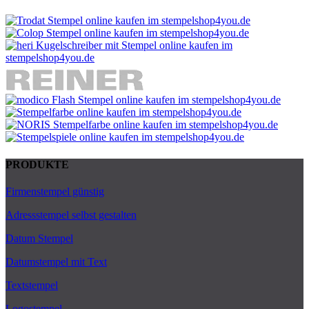
PRODUKTE
Firmenstempel günstig
Adressstempel selbst gestalten
Datum Stempel
Datumstempel mit Text
Textstempel
Logostempel