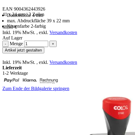
EAN 9004362443926
41 x 24 mm | 3 Zeilen
Datumshöhe 4 mm
max. Abdruckfläche 39 x 22 mm
Kissenfarbe 2-farbig
48,80 €
Inkl. 19% MwSt.
,
exkl.
Versandkosten
Auf Lager
Menge
-
+
Artikel jetzt gestalten
Inkl. 19% MwSt.
,
exkl.
Versandkosten
Lieferzeit
1-2 Werktage
Zum Ende der Bildgalerie springen