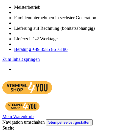
Meister­betrieb
Familien­unter­nehmen in sechster Gene­ration
Lieferung auf Rech­nung
(bonitätsabhängig)
Liefer­zeit
1-2
Werk­tage
Bera­tung +49 3585 86 78 86
Zum Inhalt springen
Mein Warenkorb
Navigation umschalten
Stempel selbst gestalten
Suche