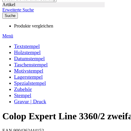
Artikel
Erweiterte Suche
Suche
Produkte vergleichen
Menü
Textstempel
Holzstempel
Datumstempel
Taschenstempel
Motivstempel
Lagerstempel
Spezialstempel
Zubehör
Stempel
Gravur | Druck
Colop Expert Line 3360/2 zwei
EAN 9004362444152