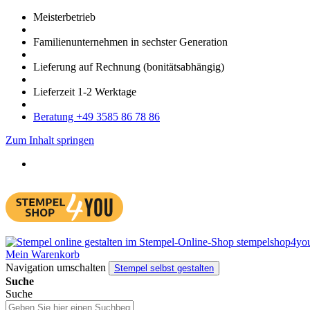
Meister­betrieb
Familien­unter­nehmen in sechster Gene­ration
Lieferung auf Rech­nung
(bonitätsabhängig)
Liefer­zeit
1-2
Werk­tage
Bera­tung +49 3585 86 78 86
Zum Inhalt springen
Mein Warenkorb
Navigation umschalten
Stempel selbst gestalten
Suche
Suche