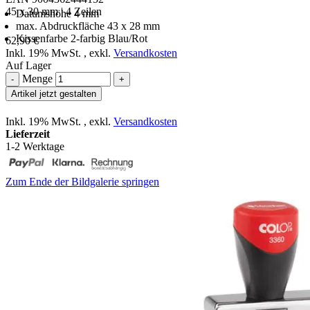
45 x 30 mm | 4 Zeilen
Datumshöhe 4 mm
max. Abdruckfläche 43 x 28 mm
Kissenfarbe 2-farbig Blau/Rot
62,90 €
Inkl. 19% MwSt.
,
exkl.
Versandkosten
Auf Lager
Menge
-
+
Artikel jetzt gestalten
Inkl. 19% MwSt.
,
exkl.
Versandkosten
Lieferzeit
1-2 Werktage
Zum Ende der Bildgalerie springen