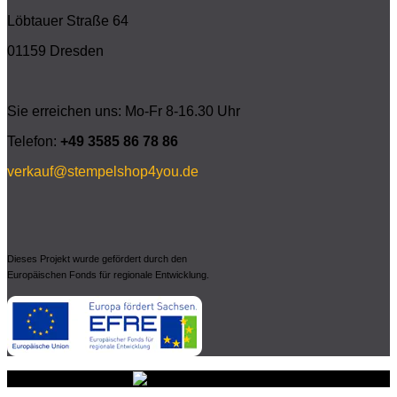
Löbtauer Straße 64
01159 Dresden
Sie erreichen uns: Mo-Fr 8-16.30 Uhr
Telefon:
+49 3585 86 78 86
verkauf@stempelshop4you.de
Dieses Projekt wurde gefördert durch den
Europäischen Fonds für regionale Entwicklung.