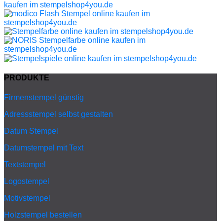
PRODUKTE
Firmenstempel günstig
Adressstempel selbst gestalten
Datum Stempel
Datumstempel mit Text
Textstempel
Logostempel
Motivstempel
Holzstempel bestellen