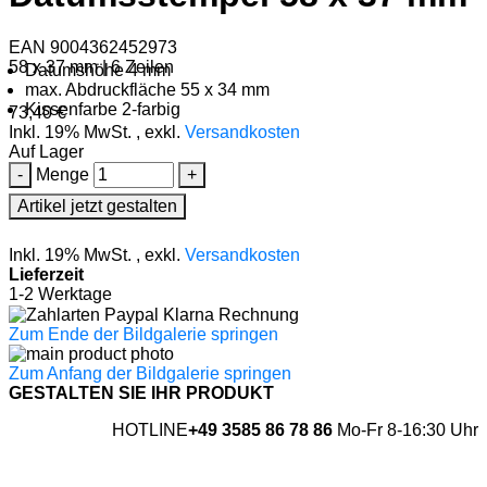
EAN 9004362452973
58 x 37 mm | 6 Zeilen
Datumshöhe 4 mm
max. Abdruckfläche 55 x 34 mm
Kissenfarbe 2-farbig
73,40 €
Inkl. 19% MwSt.
,
exkl.
Versandkosten
Auf Lager
-
Menge
+
Artikel jetzt gestalten
Inkl. 19% MwSt.
,
exkl.
Versandkosten
Lieferzeit
1-2 Werktage
Zum Ende der Bildgalerie springen
Zum Anfang der Bildgalerie springen
GESTALTEN SIE IHR PRODUKT
HOTLINE
+49 3585 86 78 86
Mo-Fr 8-16:30 Uhr