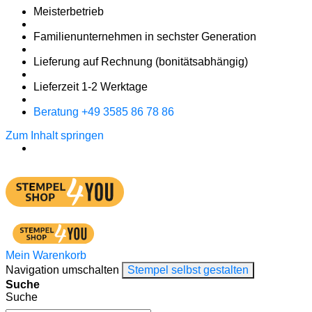
Meister­betrieb
Familien­unter­nehmen in sechster Gene­ration
Lieferung auf Rech­nung
(bonitätsabhängig)
Liefer­zeit
1-2
Werk­tage
Bera­tung +49 3585 86 78 86
Zum Inhalt springen
Mein Warenkorb
Navigation umschalten
Stempel selbst gestalten
Suche
Suche