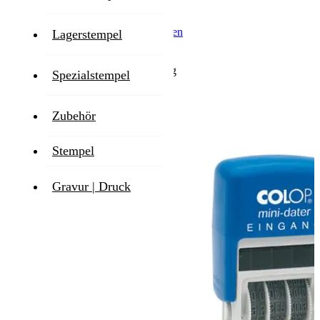
Menge
-
+
Inkl. 19% MwSt.
,
exkl.
Versandkosten
Lagerstempel
Lieferzeit
1-2 Werktage
Spezialstempel
Zum Ende der Bildgalerie springen
Zubehör
Stempel
Gravur | Druck