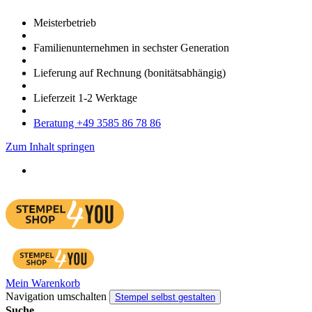
Meister­betrieb
Familien­unter­nehmen in sechster Gene­ration
Lieferung auf Rech­nung
(bonitätsabhängig)
Liefer­zeit
1-2
Werk­tage
Bera­tung +49 3585 86 78 86
Zum Inhalt springen
Mein Warenkorb
Navigation umschalten
Stempel selbst gestalten
Suche