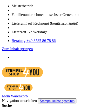
Meister­betrieb
Familien­unter­nehmen in sechster Gene­ration
Lieferung auf Rech­nung
(bonitätsabhängig)
Liefer­zeit
1-2
Werk­tage
Bera­tung +49 3585 86 78 86
Zum Inhalt springen
Mein Warenkorb
Navigation umschalten
Stempel selbst gestalten
Suche