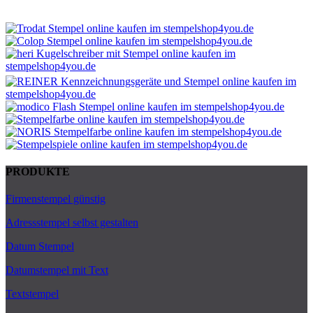
PRODUKTE
Firmenstempel günstig
Adressstempel selbst gestalten
Datum Stempel
Datumstempel mit Text
Textstempel