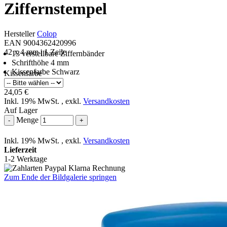
Ziffernstempel
Hersteller
Colop
EAN 9004362420996
42 x 4 mm | 1 Zeile
13 verstellbare Ziffernbänder
Schrifthöhe 4 mm
Kissenfarbe Schwarz
Kissenfarbe
24,05 €
Inkl. 19% MwSt.
,
exkl.
Versandkosten
Auf Lager
Menge
-
+
Inkl. 19% MwSt.
,
exkl.
Versandkosten
Lieferzeit
1-2 Werktage
Zum Ende der Bildgalerie springen