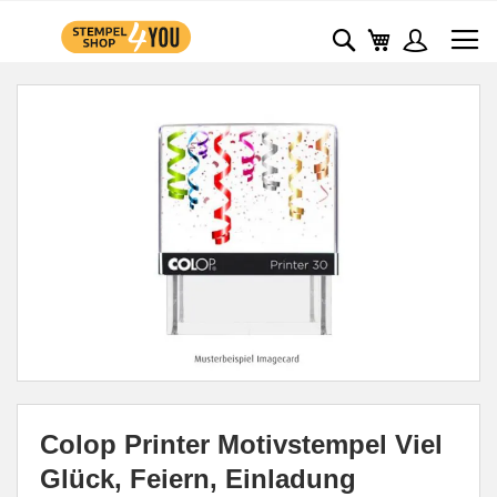
ZUM
MEIN WARE
SUCHE
INHALT
SPRINGEN
Zum
Ende
der
Bildgalerie
springen
Zum
Anfang
Colop Printer Motivstempel Viel
der
Bildgalerie
Glück, Feiern, Einladung
springen