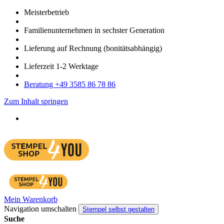
Meister­betrieb
Familien­unter­nehmen in sechster Gene­ration
Lieferung auf Rech­nung
(bonitätsabhängig)
Liefer­zeit
1-2
Werk­tage
Bera­tung +49 3585 86 78 86
Zum Inhalt springen
Mein Warenkorb
Navigation umschalten
Stempel selbst gestalten
Suche