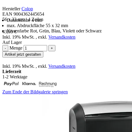
Hersteller
Colop
EAN 9004362445654
56 x 33 mm | 4 Zeilen
Datumshöhe 4 mm
max. Abdruckfläche 55 x 32 mm
Kissenfarbe Rot, Grün, Blau, Violett oder Schwarz
43,05 €
Inkl. 19% MwSt.
,
exkl.
Versandkosten
Auf Lager
Menge
-
+
Artikel jetzt gestalten
Inkl. 19% MwSt.
,
exkl.
Versandkosten
Lieferzeit
1-2 Werktage
Zum Ende der Bildgalerie springen