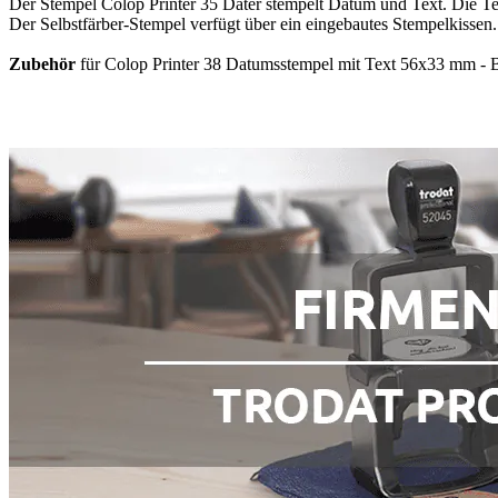
Der Stempel Colop Printer 35 Dater stempelt Datum und Text. Die Tex
Der Selbstfärber-Stempel verfügt über ein eingebautes Stempelkissen.
Zubehör
für Colop Printer 38 Datumsstempel mit Text 56x33 mm - Be