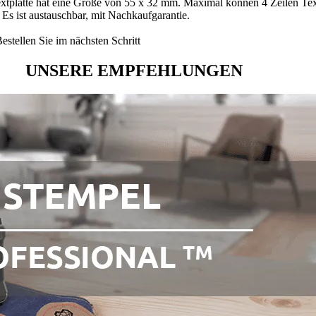
tplatte hat eine Größe von 55 x 32 mm. Maximal können 4 Zeilen Text e
 Es ist austauschbar, mit Nachkaufgarantie.
stellen Sie im nächsten Schritt
UNSERE EMPFEHLUNGEN