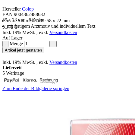
Hersteller
Colop
EAN 9004362488682
59 x 23 mm | 6 Zeilen
max. Abdruckfläche 58 x 22 mm
mit fertigem Arztmotiv und individuellem Text
31,75 €
Inkl. 19% MwSt.
,
exkl.
Versandkosten
Auf Lager
Menge
-
+
Artikel jetzt gestalten
Inkl. 19% MwSt.
,
exkl.
Versandkosten
Lieferzeit
5 Werktage
Zum Ende der Bildgalerie springen