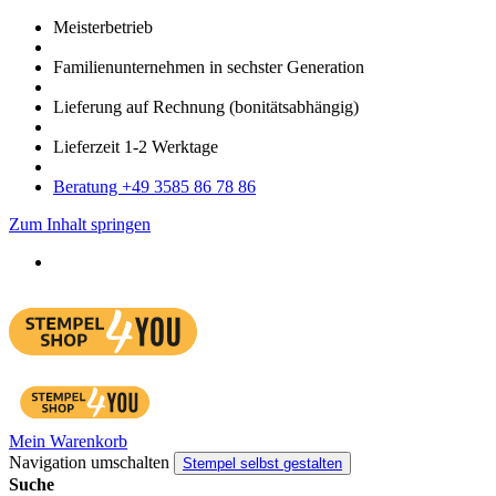
Meister­betrieb
Familien­unter­nehmen in sechster Gene­ration
Lieferung auf Rech­nung
(bonitätsabhängig)
Liefer­zeit
1-2
Werk­tage
Bera­tung +49 3585 86 78 86
Zum Inhalt springen
Mein Warenkorb
Navigation umschalten
Stempel selbst gestalten
Suche