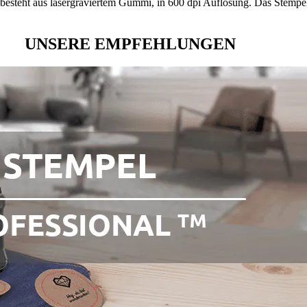
ie besteht aus lasergraviertem Gummi, in 600 dpi Auflösung. Das Stempel
UNSERE EMPFEHLUNGEN