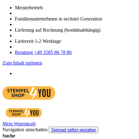
Meister­betrieb
Familien­unter­nehmen in sechster Gene­ration
Lieferung auf Rech­nung
(bonitätsabhängig)
Liefer­zeit
1-2
Werk­tage
Bera­tung +49 3585 86 78 86
Zum Inhalt springen
Mein Warenkorb
Navigation umschalten
Stempel selbst gestalten
Suche