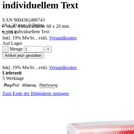
individuellem Text
EAN 9004362488743
69 x 30 mm | 9 Zeilen
max. Abdruckfläche 68 x 29 mm
mit individuellem Text
32,70 €
Inkl. 19% MwSt.
,
exkl.
Versandkosten
Auf Lager
Menge
-
+
Artikel jetzt gestalten
Inkl. 19% MwSt.
,
exkl.
Versandkosten
Lieferzeit
5 Werktage
Zum Ende der Bildgalerie springen