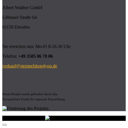
Albert Walther GmbH
Löbtauer Straße 64
01159 Dresden
Sie erreichen uns: Mo-Fr 8-16.30 Uhr
Telefon:
+49 3585 86 78 86
verkauf@stempelshop4you.de
Dieses Projekt wurde gefördert durch den
Europäischen Fonds für regionale Entwicklung.