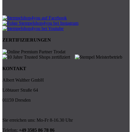
ZERTIFIZIERUNGEN
KONTAKT
Albert Walther GmbH
Löbtauer Straße 64
01159 Dresden
Sie erreichen uns: Mo-Fr 8-16.30 Uhr
Telefon:
+49 3585 86 78 86