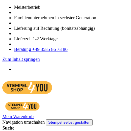
Meister­betrieb
Familien­unter­nehmen in sechster Gene­ration
Lieferung auf Rech­nung
(bonitätsabhängig)
Liefer­zeit
1-2
Werk­tage
Bera­tung +49 3585 86 78 86
Zum Inhalt springen
Mein Warenkorb
Navigation umschalten
Stempel selbst gestalten
Suche