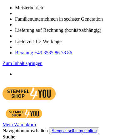
Meister­betrieb
Familien­unter­nehmen in sechster Gene­ration
Lieferung auf Rech­nung
(bonitätsabhängig)
Liefer­zeit
1-2
Werk­tage
Bera­tung +49 3585 86 78 86
Zum Inhalt springen
Mein Warenkorb
Navigation umschalten
Stempel selbst gestalten
Suche