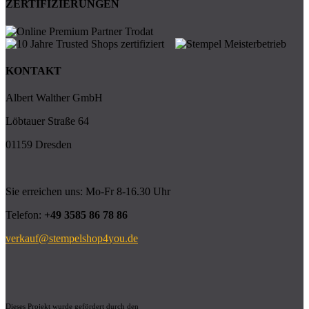
ZERTIFIZIERUNGEN
KONTAKT
Albert Walther GmbH
Löbtauer Straße 64
01159 Dresden
Sie erreichen uns: Mo-Fr 8-16.30 Uhr
Telefon:
+49 3585 86 78 86
verkauf@stempelshop4you.de
Dieses Projekt wurde gefördert durch den