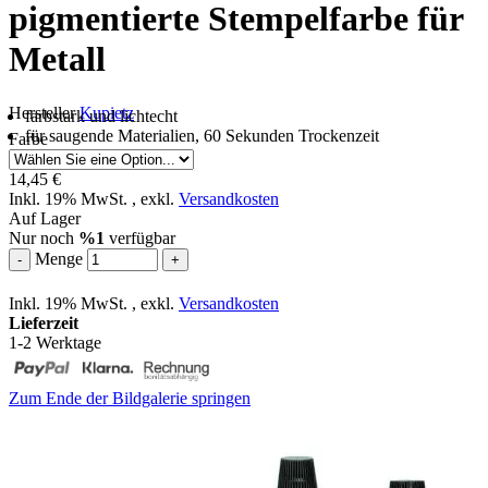
pigmentierte Stempelfarbe für
Metall
Hersteller
Kupietz
farbstark und lichtecht
für saugende Materialien, 60 Sekunden Trockenzeit
Farbe
14,45 €
Inkl. 19% MwSt.
,
exkl.
Versandkosten
Auf Lager
Nur noch
%1
verfügbar
Menge
-
+
Inkl. 19% MwSt.
,
exkl.
Versandkosten
Lieferzeit
1-2 Werktage
Zum Ende der Bildgalerie springen