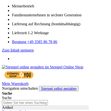
Meister­betrieb
Familien­unter­nehmen in sechster Gene­ration
Lieferung auf Rech­nung
(bonitätsabhängig)
Liefer­zeit
1-2
Werk­tage
Bera­tung +49 3585 86 78 86
Zum Inhalt springen
Mein Warenkorb
Navigation umschalten
Stempel selbst gestalten
Suche
Suche
Artikel