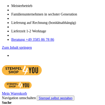
Meister­betrieb
Familien­unter­nehmen in sechster Gene­ration
Lieferung auf Rech­nung
(bonitätsabhängig)
Liefer­zeit
1-2
Werk­tage
Bera­tung +49 3585 86 78 86
Zum Inhalt springen
Mein Warenkorb
Navigation umschalten
Stempel selbst gestalten
Suche