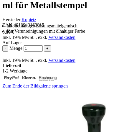
ml für Metallstempel
Hersteller
Kupietz
EAN 4013943169815
alkoholhaltiges Lösungsmittelgemisch
löst Verunreinigungen mit ölhaltiger Farbe
8,80 €
Inkl. 19% MwSt.
,
exkl.
Versandkosten
Auf Lager
Menge
-
+
Inkl. 19% MwSt.
,
exkl.
Versandkosten
Lieferzeit
1-2 Werktage
Zum Ende der Bildgalerie springen