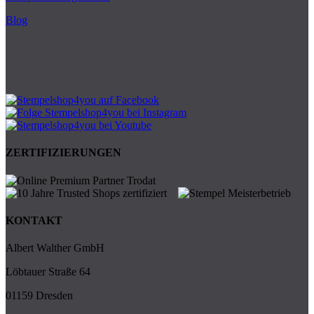
Blog
ZERTIFIZIERUNGEN
KONTAKT
Albert Walther GmbH
Löbtauer Straße 64
01159 Dresden