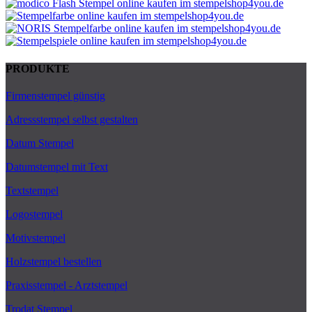
PRODUKTE
Firmenstempel günstig
Adressstempel selbst gestalten
Datum Stempel
Datumstempel mit Text
Textstempel
Logostempel
Motivstempel
Holzstempel bestellen
Praxisstempel - Arztstempel
Trodat Stempel