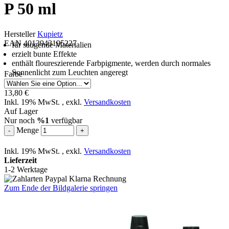
P 50 ml
Hersteller
Kupietz
EAN 4013943195227
für saugende Materialien
erzielt bunte Effekte
enthält floureszierende Farbpigmente, werden durch normales
Sonnenlicht zum Leuchten angeregt
Farbe
13,80 €
Inkl. 19% MwSt.
,
exkl.
Versandkosten
Auf Lager
Nur noch
%1
verfügbar
Menge
-
+
Inkl. 19% MwSt.
,
exkl.
Versandkosten
Lieferzeit
1-2 Werktage
Zum Ende der Bildgalerie springen