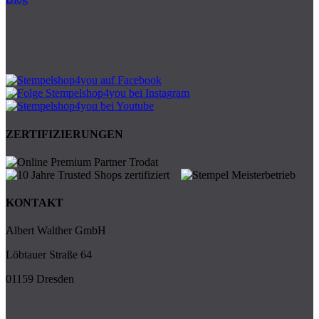
ZERTIFIZIERUNGEN
KONTAKT
Albert Walther GmbH
Löbtauer Straße 64
01159 Dresden