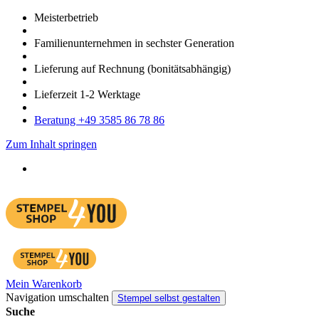
Meister­betrieb
Familien­unter­nehmen in sechster Gene­ration
Lieferung auf Rech­nung
(bonitätsabhängig)
Liefer­zeit
1-2
Werk­tage
Bera­tung +49 3585 86 78 86
Zum Inhalt springen
Mein Warenkorb
Navigation umschalten
Stempel selbst gestalten
Suche