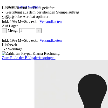
Hersteller
Albert Walther
Abdruck wird als Datei geliefert
Gestaltung aus dem bestehenden Stempelauftrag
Für Adobe Acrobat optimiert
14,95 €
Inkl. 19% MwSt.
,
exkl.
Versandkosten
Auf Lager
Menge
-
+
Inkl. 19% MwSt.
,
exkl.
Versandkosten
Lieferzeit
1-2 Werktage
Zum Ende der Bildgalerie springen