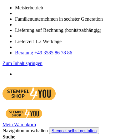
Meister­betrieb
Familien­unter­nehmen in sechster Gene­ration
Lieferung auf Rech­nung
(bonitätsabhängig)
Liefer­zeit
1-2
Werk­tage
Bera­tung +49 3585 86 78 86
Zum Inhalt springen
Mein Warenkorb
Navigation umschalten
Stempel selbst gestalten
Suche