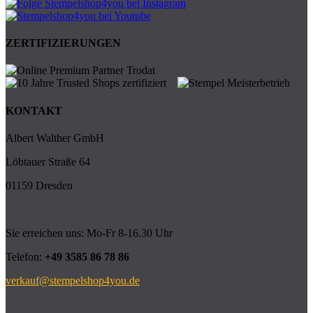
ZERTIFIZIERUNGEN
KONTAKT
Albert Walther GmbH
Löbtauer Straße 64
01159 Dresden
Sie erreichen uns: Mo-Fr 8-16.30 Uhr
Telefon:
+49 3585 86 78 86
verkauf@stempelshop4you.de