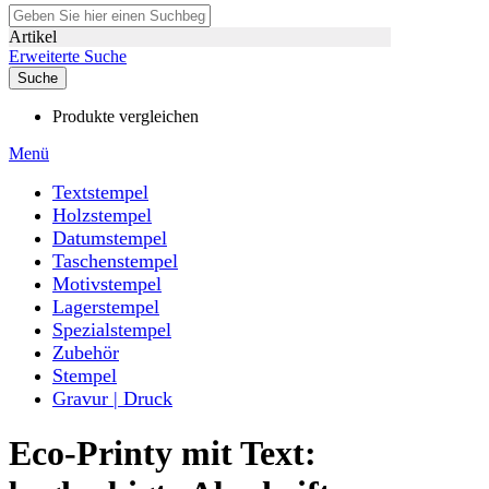
Artikel
Erweiterte Suche
Suche
Produkte vergleichen
Menü
Textstempel
Holzstempel
Datumstempel
Taschenstempel
Motivstempel
Lagerstempel
Spezialstempel
Zubehör
Stempel
Gravur | Druck
Eco-Printy mit Text: