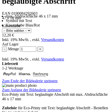
beglaubigte Abschrift
EAN 0190084292603
max. Abdruckfläche 46 x 17 mm
47 x 18 mm
Symbol mit Text
Kissenfarbe Blau/Rot
Kissenfarbe
12,20 €
Inkl. 19% MwSt.
,
exkl.
Versandkosten
Auf Lager
Menge
-
+
Inkl. 19% MwSt.
,
exkl.
Versandkosten
Lieferzeit
1-2 Werktage
Zum Ende der Bildgalerie springen
Zum Anfang der Bildgalerie springen
Eco-Printy mit Text: beglaubigte Abschrift mit max. Abdruckfläche
46 x 17 mm
Zubehör
für Eco-Printy mit Text: beglaubigte Abschrift - Bestellen