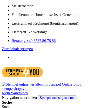
Meister­betrieb
Familien­unter­nehmen in sechster Gene­ration
Lieferung auf Rech­nung
(bonitätsabhängig)
Liefer­zeit
1-2
Werk­tage
Bera­tung +49 3585 86 78 86
Zum Inhalt springen
Mein Warenkorb
Navigation umschalten
Stempel selbst gestalten
Suche
Suche