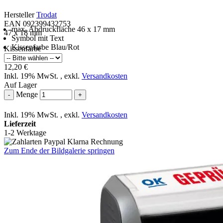
Hersteller
Trodat
EAN 092399432753
max. Abdruckfläche 46 x 17 mm
47 x 18 mm
Symbol mit Text
Kissenfarbe Blau/Rot
Kissenfarbe
12,20 €
Inkl. 19% MwSt.
,
exkl.
Versandkosten
Auf Lager
Menge
-
+
Inkl. 19% MwSt.
,
exkl.
Versandkosten
Lieferzeit
1-2 Werktage
Zum Ende der Bildgalerie springen