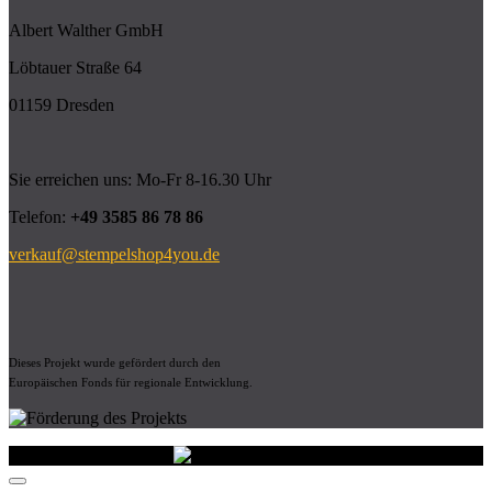
Albert Walther GmbH
Löbtauer Straße 64
01159 Dresden
Sie erreichen uns: Mo-Fr 8-16.30 Uhr
Telefon:
+49 3585 86 78 86
verkauf@stempelshop4you.de
Dieses Projekt wurde gefördert durch den
Europäischen Fonds für regionale Entwicklung.