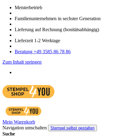
Meister­betrieb
Familien­unter­nehmen in sechster Gene­ration
Lieferung auf Rech­nung
(bonitätsabhängig)
Liefer­zeit
1-2
Werk­tage
Bera­tung +49 3585 86 78 86
Zum Inhalt springen
Mein Warenkorb
Navigation umschalten
Stempel selbst gestalten
Suche