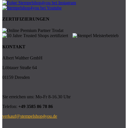
ZERTIFIZIERUNGEN
KONTAKT
Albert Walther GmbH
Löbtauer Straße 64
01159 Dresden
Sie erreichen uns: Mo-Fr 8-16.30 Uhr
Telefon:
+49 3585 86 78 86
verkauf@stempelshop4you.de