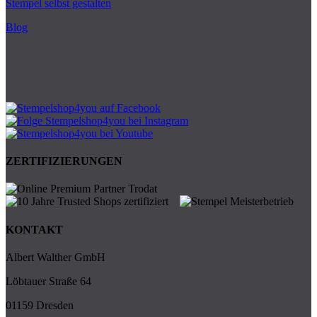
Stempel selbst gestalten
Blog
ZERTIFIZIERUNGEN
KONTAKT
Albert Walther GmbH
Löbtauer Straße 64
01159 Dresden