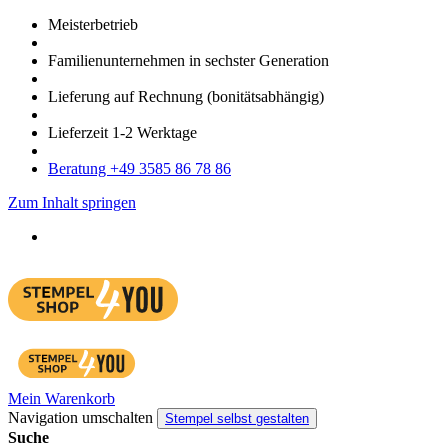
Meister­betrieb
Familien­unter­nehmen in sechster Gene­ration
Lieferung auf Rech­nung
(bonitätsabhängig)
Liefer­zeit
1-2
Werk­tage
Bera­tung +49 3585 86 78 86
Zum Inhalt springen
Mein Warenkorb
Navigation umschalten
Stempel selbst gestalten
Suche