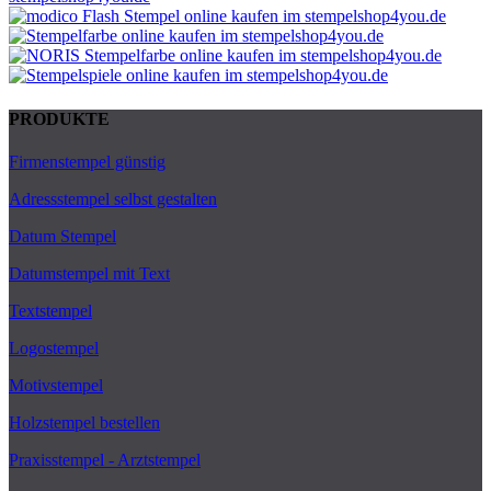
PRODUKTE
Firmenstempel günstig
Adressstempel selbst gestalten
Datum Stempel
Datumstempel mit Text
Textstempel
Logostempel
Motivstempel
Holzstempel bestellen
Praxisstempel - Arztstempel