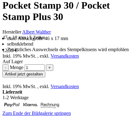
Pocket Stamp 30 / Pocket
Stamp Plus 30
Hersteller
Albert Walther
47 x 18 mm | 5 Zeilen
max. Abruckgröße 46 x 17 mm
selbstklebend
Zusätzliches Auswechseln des Stempelkissens wird empfohlen
12,55 €
Inkl. 19% MwSt.
,
exkl.
Versandkosten
Auf Lager
Menge
-
+
Artikel jetzt gestalten
Inkl. 19% MwSt.
,
exkl.
Versandkosten
Lieferzeit
1-2 Werktage
Zum Ende der Bildgalerie springen