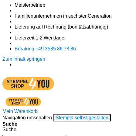
Meister­betrieb
Familien­unter­nehmen in sechster Gene­ration
Lieferung auf Rech­nung
(bonitätsabhängig)
Liefer­zeit
1-2
Werk­tage
Bera­tung +49 3585 86 78 86
Zum Inhalt springen
Mein Warenkorb
Navigation umschalten
Stempel selbst gestalten
Suche
Suche