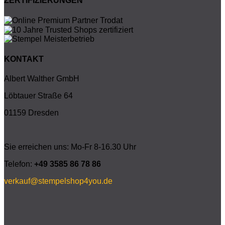
ZERTIFIZIERUNGEN
KONTAKT
Albert Walther GmbH
Löbtauer Straße 64
01159 Dresden
Sie erreichen uns: Mo-Fr 8-16.30 Uhr
Telefon:
+49 3585 86 78 86
verkauf@stempelshop4you.de