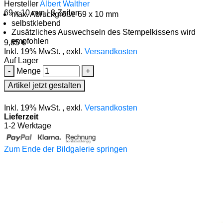
Hersteller
Albert Walther
69 x 10 mm | 3 Zeilen
max. Abruckgröße 69 x 10 mm
selbstklebend
Zusätzliches Auswechseln des Stempelkissens wird
empfohlen
9,85 €
Inkl. 19% MwSt.
,
exkl.
Versandkosten
Auf Lager
-
Menge
+
Artikel jetzt gestalten
Inkl. 19% MwSt.
,
exkl.
Versandkosten
Lieferzeit
1-2 Werktage
Zum Ende der Bildgalerie springen