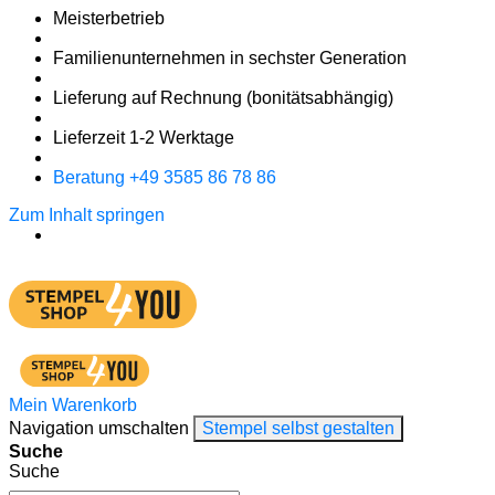
Meister­betrieb
Familien­unter­nehmen in sechster Gene­ration
Lieferung auf Rech­nung
(bonitätsabhängig)
Liefer­zeit
1-2
Werk­tage
Bera­tung +49 3585 86 78 86
Zum Inhalt springen
Mein Warenkorb
Navigation umschalten
Stempel selbst gestalten
Suche
Suche