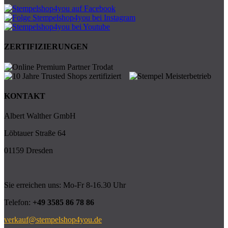
ZERTIFIZIERUNGEN
KONTAKT
Albert Walther GmbH
Löbtauer Straße 64
01159 Dresden
Sie erreichen uns: Mo-Fr 8-16.30 Uhr
Telefon:
+49 3585 86 78 86
verkauf@stempelshop4you.de