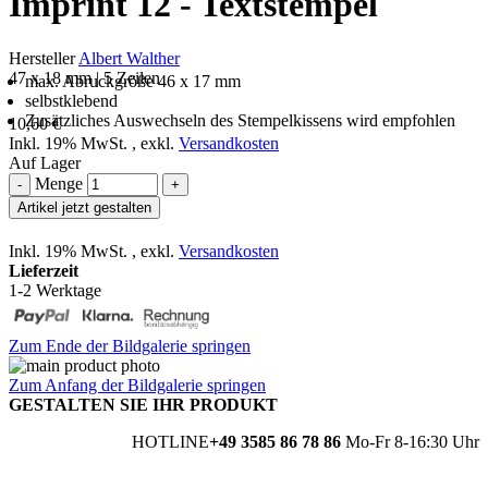
Imprint 12 - Textstempel
Hersteller
Albert Walther
47 x 18 mm | 5 Zeilen
max. Abruckgröße 46 x 17 mm
selbstklebend
Zusätzliches Auswechseln des Stempelkissens wird empfohlen
10,60 €
Inkl. 19% MwSt.
,
exkl.
Versandkosten
Auf Lager
Menge
-
+
Artikel jetzt gestalten
Inkl. 19% MwSt.
,
exkl.
Versandkosten
Lieferzeit
1-2 Werktage
Zum Ende der Bildgalerie springen
Zum Anfang der Bildgalerie springen
GESTALTEN SIE IHR PRODUKT
HOTLINE
+49 3585 86 78 86
Mo-Fr 8-16:30 Uhr