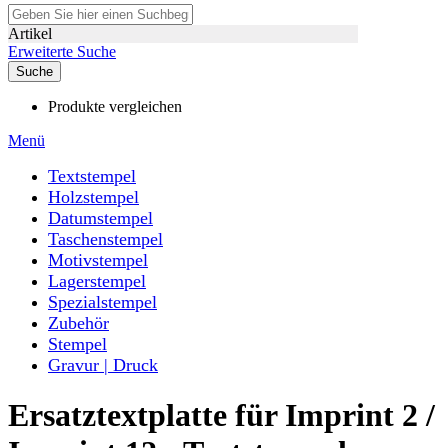
Artikel
Erweiterte Suche
Suche
Produkte vergleichen
Menü
Textstempel
Holzstempel
Datumstempel
Taschenstempel
Motivstempel
Lagerstempel
Spezialstempel
Zubehör
Stempel
Gravur | Druck
Ersatztextplatte für Imprint 2 /