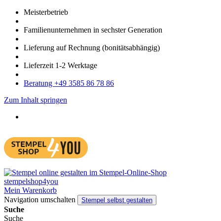
Meister­betrieb
Familien­unter­nehmen in sechster Gene­ration
Lieferung auf Rech­nung
(bonitätsabhängig)
Liefer­zeit
1-2
Werk­tage
Bera­tung +49 3585 86 78 86
Zum Inhalt springen
Mein Warenkorb
Navigation umschalten
Stempel selbst gestalten
Suche
Suche