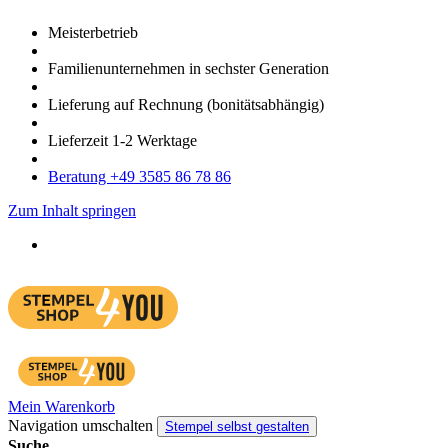
Meister­betrieb
Familien­unter­nehmen in sechster Gene­ration
Lieferung auf Rech­nung
(bonitätsabhängig)
Liefer­zeit
1-2
Werk­tage
Bera­tung +49 3585 86 78 86
Zum Inhalt springen
Mein Warenkorb
Navigation umschalten
Stempel selbst gestalten
Suche