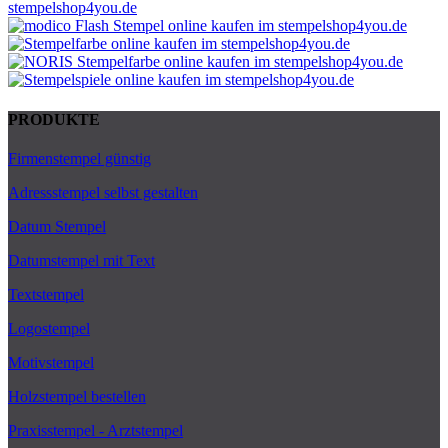
PRODUKTE
Firmenstempel günstig
Adressstempel selbst gestalten
Datum Stempel
Datumstempel mit Text
Textstempel
Logostempel
Motivstempel
Holzstempel bestellen
Praxisstempel - Arztstempel