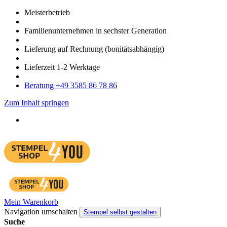
Meister­betrieb
Familien­unter­nehmen in sechster Gene­ration
Lieferung auf Rech­nung
(bonitätsabhängig)
Liefer­zeit
1-2
Werk­tage
Bera­tung +49 3585 86 78 86
Zum Inhalt springen
Mein Warenkorb
Navigation umschalten
Stempel selbst gestalten
Suche