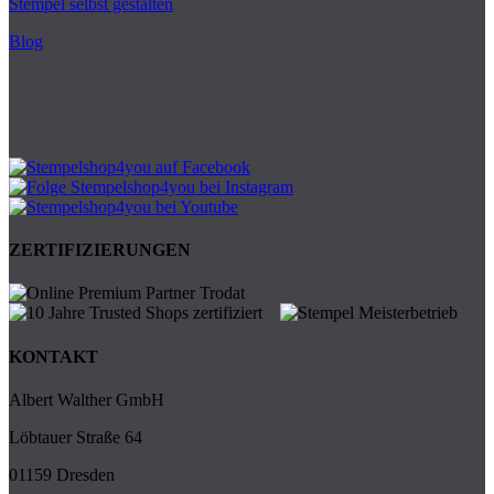
Stempel selbst gestalten
Blog
ZERTIFIZIERUNGEN
KONTAKT
Albert Walther GmbH
Löbtauer Straße 64
01159 Dresden