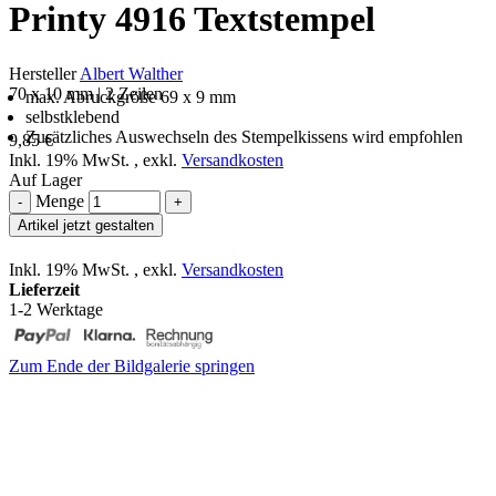
Printy 4916 Textstempel
Hersteller
Albert Walther
70 x 10 mm | 2 Zeilen
max. Abruckgröße 69 x 9 mm
selbstklebend
Zusätzliches Auswechseln des Stempelkissens wird empfohlen
9,85 €
Inkl. 19% MwSt.
,
exkl.
Versandkosten
Auf Lager
Menge
-
+
Artikel jetzt gestalten
Inkl. 19% MwSt.
,
exkl.
Versandkosten
Lieferzeit
1-2 Werktage
Zum Ende der Bildgalerie springen